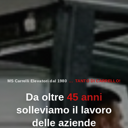
MS Carrelli Elevatori dal 1980
...
TANTO DI CARRELLO!
Da oltre
45 anni
solleviamo il lavoro
delle aziende